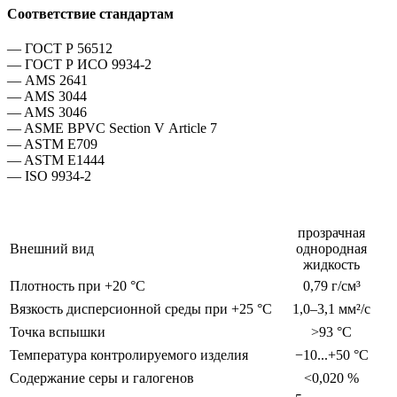
Соответствие стандартам
— ГОСТ Р 56512
— ГОСТ Р ИСО 9934-2
— AMS 2641
— AMS 3044
— AMS 3046
— ASME BPVC Section V Article 7
— ASTM E709
— ASTM E1444
— ISO 9934-2
прозрачная
Внешний вид
однородная
жидкость
Плотность при +20 °С
0,79 г/см³
Вязкость дисперсионной среды при +25 °С
1,0–3,1 мм²/с
Точка вспышки
>93 °С
Температура контролируемого изделия
−10...+50 °С
Содержание серы и галогенов
<0,020 %