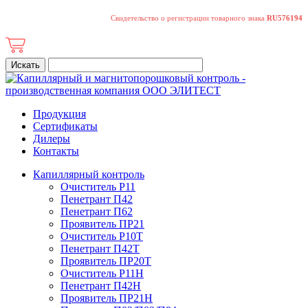
Свидетельство о регистрации товарного знака
RU576194
Продукция
Сертификаты
Дилеры
Контакты
Капиллярный контроль
Очиститель Р11
Пенетрант П42
Пенетрант П62
Проявитель ПР21
Очиститель Р10Т
Пенетрант П42Т
Проявитель ПР20Т
Очиститель Р11Н
Пенетрант П42Н
Проявитель ПР21Н