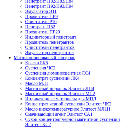
Пенетрант П82/П83/П84
Пенетрант П92/П93/П94
Эмульгатор Э11
Проявитель ПР9
Очиститель Р10
Пенетрант П52
Проявитель ПР20
Индикаторный пенетрант
Проявитель пенетрантов
Очистители пенетрантов
Эмульгатор пенетрантов
Магнитопорошковый контроль
Краска БК5
Суспензия ЧС2
Суспензия люминесцентная ЛС4
Концентрат суспензии ЛК4
Масло МЛ1
Магнитный порошок Элитест ЛП4
Магнитный порошок Элитест МП2
Индикаторные материалы для МПД
Концентрат черной суспензии Элитест ЧК2
Масло низкотемпературное Элитест МЛ1Н
Смачивающий агент Элитест СА1
Сухой концентрат черной магнитной суспензии
Элитест КС2