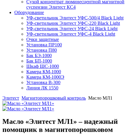
Сухой концентрат люминесцентной магнитной
суспензии Элитест КС4
Оборудование
УФ-светильник Элитест УФС-500/4 Black Light
УФ-светильник Элитест УФС-220 Black Light
УФ-светильник Элитест УФС-24 Black Light
УФ-светильник Элитест УФС-4 Black Light
Очки защитные
Установка ПР100
Установка П80
Бак БЭ-1000
Бак БП-1000
Шкаф ШС-1000
Камера КМ-1000
Камера КМ-1000Э
Установка В-300
Линия ЛК 1550
Элитест
Магнитопорошковый контроль
Масло МЛ1
Масло «Элитест МЛ1» – надежный
помощник в магнитопорошковом