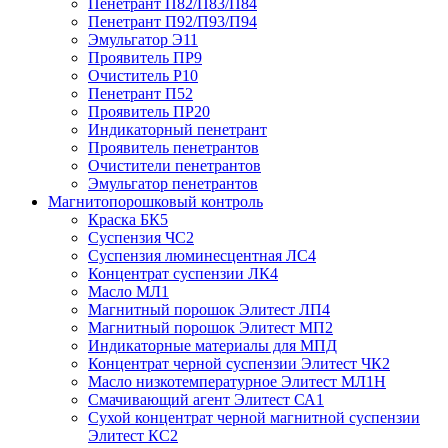
Пенетрант П82/П83/П84
Пенетрант П92/П93/П94
Эмульгатор Э11
Проявитель ПР9
Очиститель Р10
Пенетрант П52
Проявитель ПР20
Индикаторный пенетрант
Проявитель пенетрантов
Очистители пенетрантов
Эмульгатор пенетрантов
Магнитопорошковый контроль
Краска БК5
Суспензия ЧС2
Суспензия люминесцентная ЛС4
Концентрат суспензии ЛК4
Масло МЛ1
Магнитный порошок Элитест ЛП4
Магнитный порошок Элитест МП2
Индикаторные материалы для МПД
Концентрат черной суспензии Элитест ЧК2
Масло низкотемпературное Элитест МЛ1Н
Смачивающий агент Элитест СА1
Сухой концентрат черной магнитной суспензии
Элитест КС2