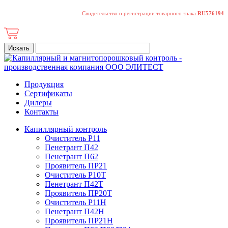
Свидетельство о регистрации товарного знака
RU576194
Продукция
Сертификаты
Дилеры
Контакты
Капиллярный контроль
Очиститель Р11
Пенетрант П42
Пенетрант П62
Проявитель ПР21
Очиститель Р10Т
Пенетрант П42Т
Проявитель ПР20Т
Очиститель Р11Н
Пенетрант П42Н
Проявитель ПР21Н