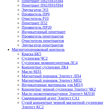
Пенетрант П82/П83/П84
Пенетрант П92/П93/П94
Эмульгатор Э11
Проявитель ПР9
Очиститель Р10
Пенетрант П52
Проявитель ПР20
Индикаторный пенетрант
Проявитель пенетрантов
Очистители пенетрантов
Эмульгатор пенетрантов
Магнитопорошковый контроль
Краска БК5
Суспензия ЧС2
Суспензия люминесцентная ЛС4
Концентрат суспензии ЛК4
Масло МЛ1
Магнитный порошок Элитест ЛП4
Магнитный порошок Элитест МП2
Индикаторные материалы для МПД
Концентрат черной суспензии Элитест ЧК2
Масло низкотемпературное Элитест МЛ1Н
Смачивающий агент Элитест СА1
Сухой концентрат черной магнитной суспензии
Элитест КС2