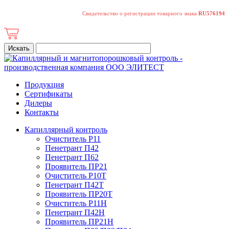
Свидетельство о регистрации товарного знака
RU576194
Продукция
Сертификаты
Дилеры
Контакты
Капиллярный контроль
Очиститель Р11
Пенетрант П42
Пенетрант П62
Проявитель ПР21
Очиститель Р10Т
Пенетрант П42Т
Проявитель ПР20Т
Очиститель Р11Н
Пенетрант П42Н
Проявитель ПР21Н